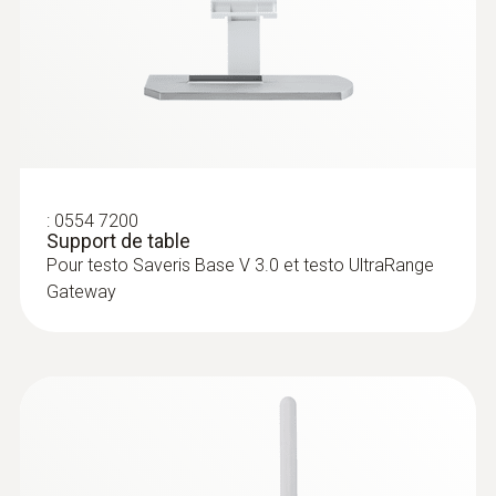
Quickstart testo
(
887.3 KB
)
UltraRange Gateway
testo Saveris 1 Mode
(
2.6 MB
)
d’emploi
:
0554 7200
Support de table
Pour testo Saveris Base V 3.0 et testo UltraRange
Gateway