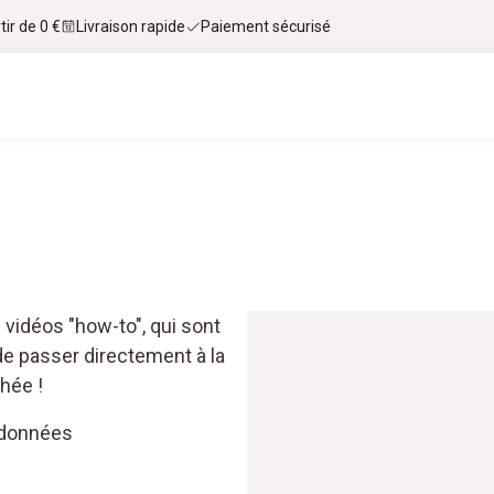
tir de 0 €
Livraison rapide
Paiement sécurisé
vidéos "how-to", qui sont
t de passer directement à la
hée !
e données