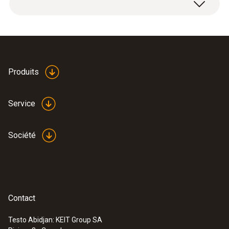
Poids
600 g (sans accus)
Produits
Mode d’emploi testo 330
(
3.73 MB
)
Dimensions
270 X 90 X 65 mm
Service
Température de service
Société
-5 à +45 °C
Taille de l’écran
Contact
240 x 320 pixels
Testo Abidjan: KEIT Group SA