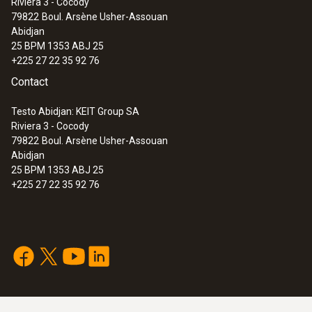
Riviera 3 - Cocody
Fonctions d’affichage
79822
Boul. Arsène Usher-Assouan
Abidjan
Ecran rétro-éclairé
25 BPM 1353 ABJ 25
+225 27 22 35 92 76
Alimentation en courant
Contact
Accus 3.7 V / 2.6 Ah; Bloc secteur 6 V / 1.2 A
Testo Abidjan: KEIT Group SA
Riviera 3 - Cocody
79822
Boul. Arsène Usher-Assouan
Mémoire maximum
Abidjan
25 BPM 1353 ABJ 25
500 000 valeurs
+225 27 22 35 92 76
Température de stockage
-20 à +50 °C