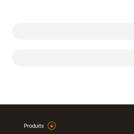
Bouchon de contrôle conique 3/4" pour le raccor
Produits