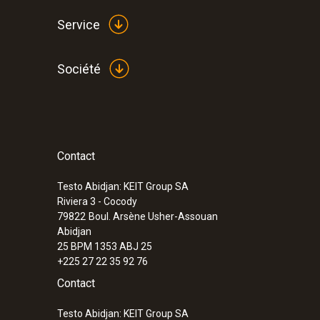
Service
Société
Contact
:
0563 3240 71
Set pro testo 324 - Manomètre et débit
Testo Abidjan: KEIT Group SA
Riviera 3 - Cocody
79822
Boul. Arsène Usher-Assouan
Abidjan
25 BPM 1353 ABJ 25
+225 27 22 35 92 76
Contact
Testo Abidjan: KEIT Group SA