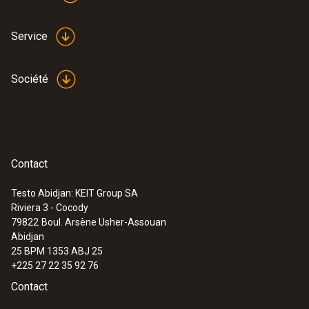
Service
Société
Contact
Testo Abidjan: KEIT Group SA
Riviera 3 - Cocody
:
0563 2052
79822
Boul. Arsène Usher-Assouan
Kit de démarrage testo 205 - Appareil
Abidjan
de mesure du pH et de la température
25 BPM 1353 ABJ 25
dans les milieux semi-solides
+225 27 22 35 92 76
Contact