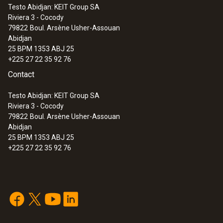
Testo Abidjan: KEIT Group SA
(0520 0495).
Riviera 3 - Cocody
:
0560 8715
79822
Boul. Arsène Usher-Assouan
testo 871 Kit de diagnostic des
Abidjan
bâtiments - Caméra thermique
25 BPM 1353 ABJ 25
testo 871 avec sonde d’humidité
+225 27 22 35 92 76
Bluetooth testo 605i
Contact
Testo Abidjan: KEIT Group SA
Riviera 3 - Cocody
79822
Boul. Arsène Usher-Assouan
Abidjan
25 BPM 1353 ABJ 25
+225 27 22 35 92 76