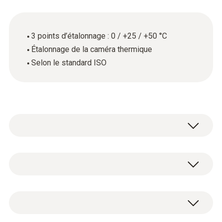
3 points d’étalonnage : 0 / +25 / +50 °C
Étalonnage de la caméra thermique
Selon le standard ISO
Un étalonnage annuel est nécessaire si les
caméras thermiques sont utilisées dans des
secteurs où la qualité est déterminante. Car
Données techniques générales
même les erreurs de mesure minimes
peuvent avoir un effet critique.