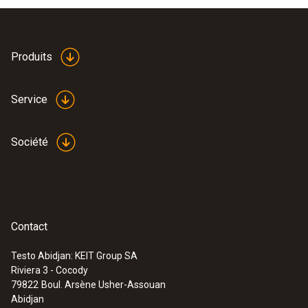
Produits
Service
Société
Contact
Testo Abidjan: KEIT Group SA
Riviera 3 - Cocody
:
0563 0465
79822
Boul. Arsène Usher-Assouan
testo 465 - Tachymètre
Abidjan