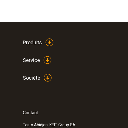
Produits
Service
Société
Contact
:
0590 7601
testo 760-1 - Multimètre digital
Testo Abidjan: KEIT Group SA