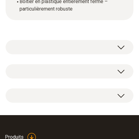
Boîtier en plastique entièrement fermé –
particulièrement robuste
Pour pouvoir mettre en service et entretenir
des installations de chauffage le plus
rapidement et le plus soigneusement
Analyseur de combustion testo 330i avec
possible, vous avez besoin d'un analyseur de
capteurs de gaz LongLife ; 3
combustion adéquat. Le testo 330i allie la
emplacements ; mise à zéro du tirage et
technique de mesure éprouvée de son
du gaz intégrée. Avec capteur O
- et CO
prédécesseur, le testo 330 LL, à un
2
compensé H
, accu et protocole
maniement intelligent.
2
d’étalonnage (0632 3000 71)
Documentation testo
Produits
(
473.81 KB
)