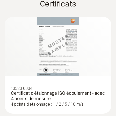
Certificats
l'air frais et de l'air vicié – dans le cadre d'une
ventilation mécanique contrôlée, par exemple.
En utilisant un redresseur de débit
volumétrique (à commander en option), il est
possible d'atteindre une précision
impressionnante pour les mesures sur les
diffuseurs giratoires.
:
0520 0004
Certificat d'étalonnage ISO écoulement - acec
4 points de mesure
4 points d’étalonnage : 1 / 2 / 5 / 10 m/s