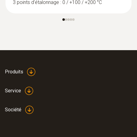
3 points d’étalonnage : 0 / +100 / +200 °C
:
0572 1763
testo 176 T3 -
Enregistreur de données de
température
Produits
Service
Société