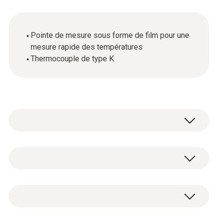
Pointe de mesure sous forme de film pour une
mesure rapide des températures
Thermocouple de type K
Température - TC de type K (NiCr-Ni)
Étendue de mesure
1 x Pointe de mesure par immersion avec
-40 à +1000 °C
connecteur TC de type K.