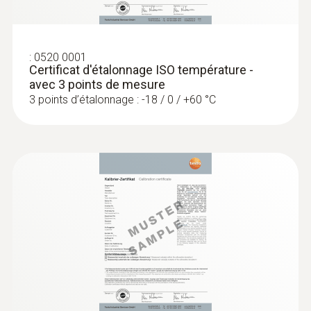
Diamètre du tube de sonde
:
0520 0001
1,5 mm
Certificat d'étalonnage ISO température -
avec 3 points de mesure
3 points d’étalonnage : -18 / 0 / +60 °C
Diamètre de la pointe du tube de sonde
1,5 mm
Longueur du tube de sonde
500 mm
:
0563 4412
Kit de laboratoire testo 440
Couleur du produit
argent; Noir