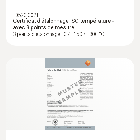
Interfaces
:
0520 0021
Connecteur thermocouple
Certificat d'étalonnage ISO température -
avec 3 points de mesure
3 points d’étalonnage : 0 / +150 / +300 °C
:
0563 8314
Set testo 830-T4 - Thermomètre à
infrarouges