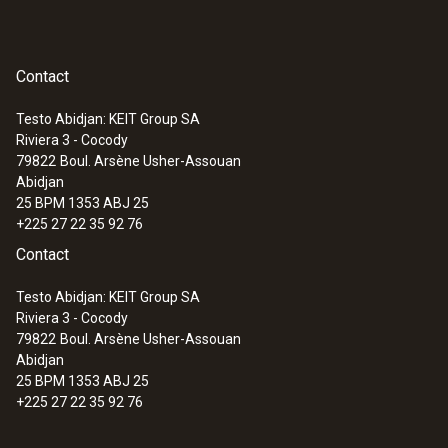
±2 °Ctpd (-5,0 à -0,1 °Ctpd)
±3 °Ctpd (-10,0 à -5,1 °Ctpd)
Contact
:
0560 6351
testo 635-1 - Thermo-hygromètre
Temps de réponse
Testo Abidjan: KEIT Group SA
Riviera 3 - Cocody
300 s
79822
Boul. Arsène Usher-Assouan
Abidjan
25 BPM 1353 ABJ 25
+225 27 22 35 92 76
Contact
Testo Abidjan: KEIT Group SA
Riviera 3 - Cocody
79822
Boul. Arsène Usher-Assouan
Abidjan
25 BPM 1353 ABJ 25
+225 27 22 35 92 76
:
0563 6352