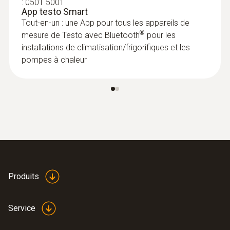
:
0501 5001
Flexibilité élevée en extérieur à des
App testo Smart
températures de -10 à 50°
Tout-en-un : une App pour tous les appareils de
®
mesure de Testo avec Bluetooth
pour les
installations de climatisation/frigorifiques et les
pompes à chaleur
:
0563 0003 10
Kit climaticien testo Smart Probes
Produits
Service