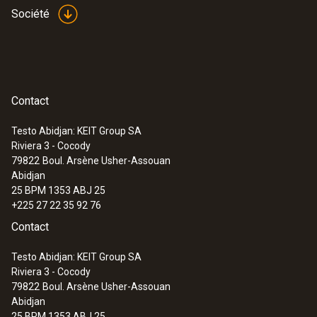
Société
Contact
Testo Abidjan: KEIT Group SA
:
0563 0002 41
Riviera 3 - Cocody
Kit de contrôle Plus testo Smart Probes
79822
Boul. Arsène Usher-Assouan
climatisation & réfrigération
Abidjan
25 BPM 1353 ABJ 25
+225 27 22 35 92 76
Contact
Testo Abidjan: KEIT Group SA
Riviera 3 - Cocody
79822
Boul. Arsène Usher-Assouan
Abidjan
25 BPM 1353 ABJ 25