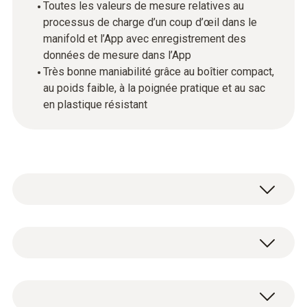
Toutes les valeurs de mesure relatives au
processus de charge d’un coup d’œil dans le
manifold et l’App avec enregistrement des
données de mesure dans l’App
Très bonne maniabilité grâce au boîtier compact,
au poids faible, à la poignée pratique et au sac
en plastique résistant
Mesurer le poids du fluide frigorigène de
manière rapide, précise et confortable – c’est
seulement possible avec la balance
Données techniques générales
numérique de fluide frigorigène testo 560i.