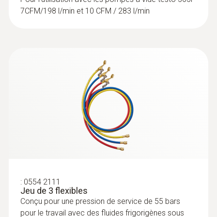
15 microns
7CFM/198 l/min et 10 CFM / 283 l/min
Type de pompe
Pompe à vide à palettes, pompe à deux
étages
Débit
7 CFM / 198 l/min
Fluides frigorigènes
Certification A2L / A2 / A; ATEX
:
0554 2111
Jeu de 3 flexibles
Conçu pour une pression de service de 55 bars
pour le travail avec des fluides frigorigènes sous