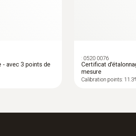
0,1 %HR
Veuillez tenir compte des indications supplémentaires con
d’emploi.
Poids
:
0520 0076
 - avec 3 points de
Certificat d'étalonn
90 g (incl. pile et capot de protection)
mesure
Calibration points: 11.
Dimensions
119 X 46 X 25 mm (incl. capot protection)
Température de service
-10 à +50 °C