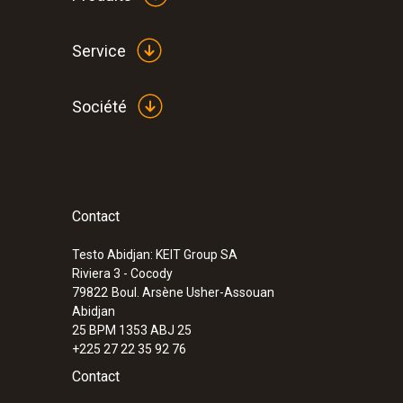
Service
Société
Contact
Testo Abidjan: KEIT Group SA
Riviera 3 - Cocody
79822
Boul. Arsène Usher-Assouan
Abidjan
25 BPM 1353 ABJ 25
+225 27 22 35 92 76
Contact