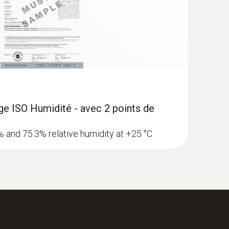
cernant la précision de l’humidité dans le mode
age ISO Humidité - avec 2 points de
3% and 75.3% relative humidity at +25 °C