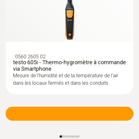
caméra thermique
Localiser le parcours des boucles de
chauffage des systèmes de chauffage
par le sol
Vérifier la présence de scories dans les
radiateurs
:
0560 2605 02
Mesurer les températures des
testo 605i - Thermo-hygromètre à commande
canalisations montantes et descendantes
via Smartphone
Mesure de l'humidité et de la température de l'air
dans les locaux fermés et dans les conduits
Localisation d’une rupture de
canalisation
Détecter une rupture de canalisation avec
certitude à l’aide d’une caméra thermique