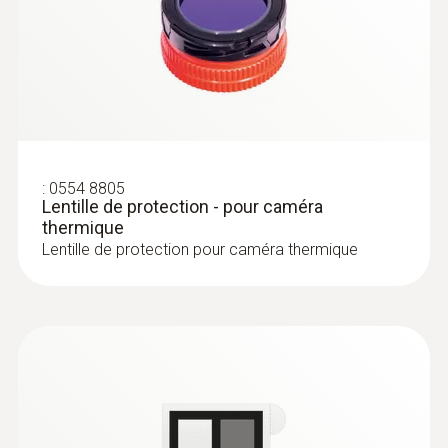
thermiques
890, testo 883)
thermique – ainsi, vous pouvez p. ex.
Contrôler l’étanchéité à l’air des portes et
documenter l’état de charge directement
fenêtres
dans l’image thermique lors du contrôle
Trouver les problèmes d’isolation et les
d’armoires électriques et évaluer de
ponts thermiques sur l’enveloppe des
manière fiable l’état de l’installation
bâtiments
Commande intuitive possible via écran
Détecter et visualiser les zones à risque
tactile et joystick
:
0554 8805
de moisissures
Lentille de protection - pour caméra
thermique
Autres avantages pour les conseillers en
Lentille de protection pour caméra thermique
rénovation énergétique
Conseils en énergie
Création rapide et simple de rapports
professionnels
professionnels : l’outil de rédaction de
rapports vous guide pas à pas à travers la
Analyser l’enveloppe de bâtiments, évaluer
rédaction du rapport avec des modèles
l’efficacité énergétique, découvrir le
standard installés. Ou bien utilisez
potentiel d’économie d’énergie avec une