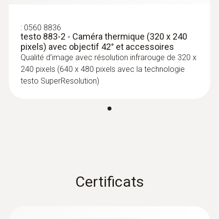
renferment de l’humidité ou présentent
des dommages sur l’isolation
:
0560 8836
testo 883-2 - Caméra thermique (320 x 240
pixels) avec objectif 42° et accessoires
Qualité d’image avec résolution infrarouge de 320 x
240 pixels (640 x 480 pixels avec la technologie
Plus de fiabilité dans les
testo SuperResolution)
activités d’assurance-qualité et
de contrôle de la production
Une caméra thermique de Testo est utile
pour le contrôle des processus et les
activités d’assurance-qualité sur les
produits
Certificats
Détecter rapidement et sans aucun
contact les corps étrangers pénétrant
dans les processus de production et les