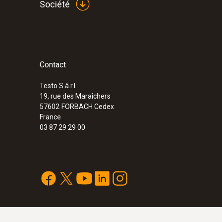
Société
Contact
Testo S.à.r.l.
19, rue des Maraîchers
57602
FORBACH Cedex
France
03 87 29 29 00