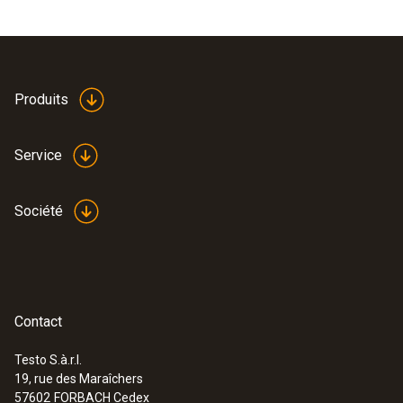
Poids
440 g
Produits
Service
Société
Contact
Testo S.à.r.l.
19, rue des Maraîchers
:
0560 5213
57602
FORBACH Cedex