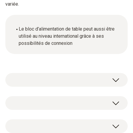
variée.
Le bloc d’alimentation de table peut aussi être
utilisé au niveau international grâce à ses
possibilités de connexion
Données techniques générales
product_colour
1 bloc d'alimentation de table avec
Noir
possibilités de raccordement internationales.