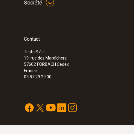
Société
Contact
:
0563 3240 71
Set pro testo 324 - Manomètre et débit
Testo S.à.r.l.
3 006,00 €
19, rue des Maraîchers
3 607,20 €
57602
FORBACH Cedex
France
03 87 29 29 00