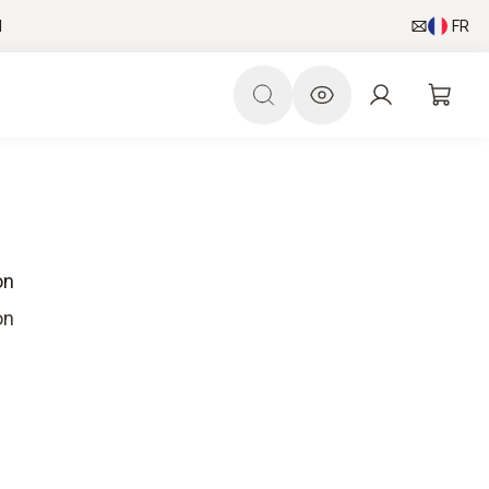
l
FR
on
on