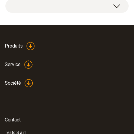
Produits
Service
Société
Contact
Testo S.à.r.l.