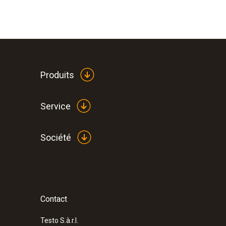
Produits
Service
Société
Contact
Testo S.à.r.l.