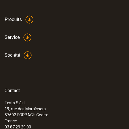
Produits
Service
Société
Contact
Testo S.à.r.l.
19, rue des Maraîchers
57602
FORBACH Cedex
France
03 87 29 29 00