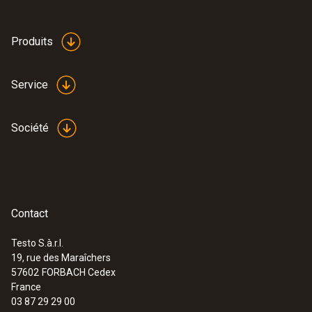
Produits
Service
Société
Contact
Testo S.à.r.l.
19, rue des Maraîchers
:
0563 3240 71
57602
FORBACH Cedex
Set pro testo 324 - Manomètre et
France
débitmètre de fuite
03 87 29 29 00
3 006,00 €