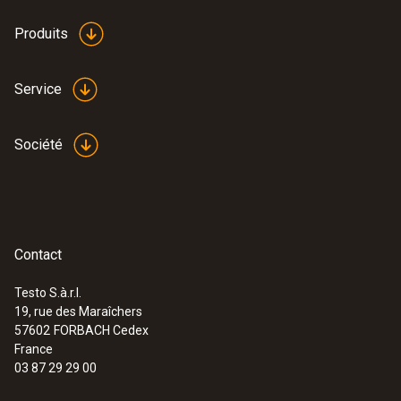
Produits
Service
Société
Contact
Testo S.à.r.l.
19, rue des Maraîchers
:
0560 5213
57602
FORBACH Cedex
testo 521-3 - Manomètre différentiel
France
(jusqu’à 2,5 hPa)
03 87 29 29 00