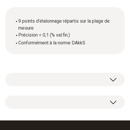
9 points d'étalonnage répartis sur la plage de
mesure
Précision < 0,1 (% val.fin.)
Conformément à la norme DAkkS
Certificat d'étalonnage DAkkS Vitesse de
rotation avec 9 points d'étalonnage répartis
sur la plage de mesure.