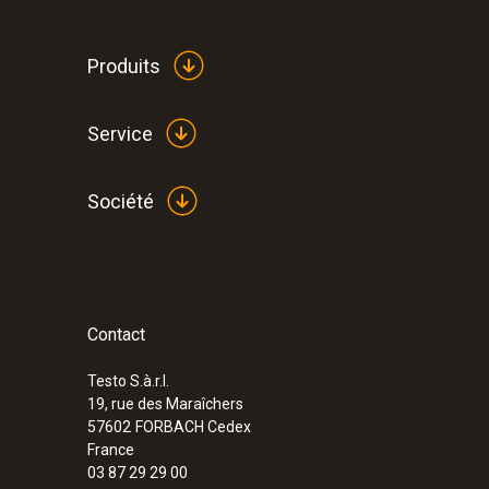
Produits
Service
Société
Contact
:
0560 9056
testo 905-T2 - Thermomètre de contact,
étendue de mesure
Testo S.à.r.l.
19, rue des Maraîchers
111,00 €
57602
FORBACH Cedex
133,20 €
France
03 87 29 29 00