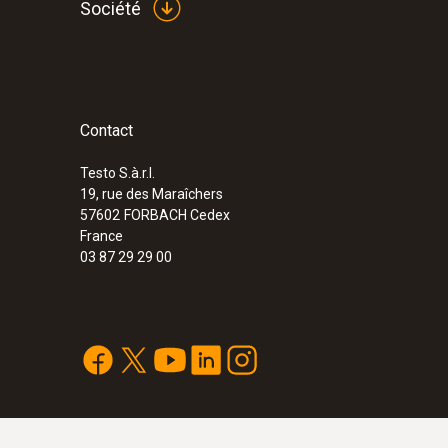
Société
Contact
Testo S.à.r.l.
19, rue des Maraîchers
57602
FORBACH Cedex
France
03 87 29 29 00