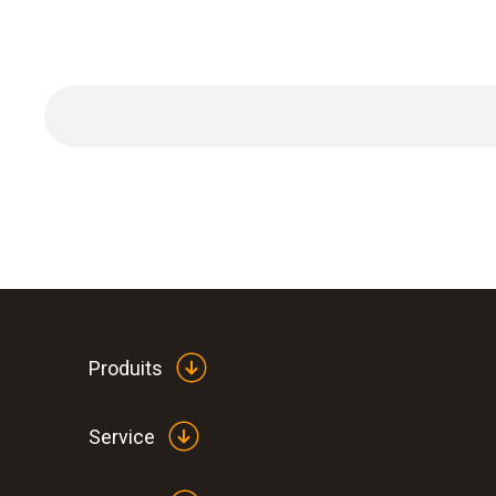
Livré avec : certificat d'étalonnage ISO CO avec 
Produits
Service