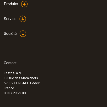
Produits
Service
Société
Contact
Testo S.à.r.l.
19, rue des Maraîchers
:
0563 4800
57602
FORBACH Cedex
testo 480 - Anémomètre multifonction
France
03 87 29 29 00