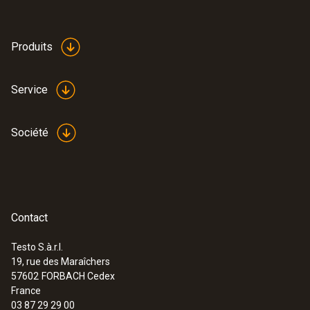
Produits
Service
Société
Contact
Testo S.à.r.l.
19, rue des Maraîchers
57602
FORBACH Cedex
France
03 87 29 29 00