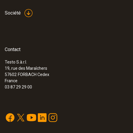
Le débitmètre d'air comprimé testo 6446
Société
vous permet de mesurer la consommation
EU declaration of
d'air comprimé avec précision, mais aussi de
(
32.66 KB
)
conformity testo 6446
surveiller votre consommation et la présence
de fuites, ainsi que de mesurer le débit de
Mode d‘emploi testo
votre système d'air comprimé. Il est
(
1.92 MB
)
Contact
6446
également possible, grâce au débitmètre d'air
Testo S.à.r.l.
comprimé, de réaliser une analyse de la
19, rue des Maraîchers
charge de pointe de manière à déterminer si
57602
FORBACH Cedex
la capacité de votre compresseur d'air suffit.
France
Au final, ces mesures vous aident à déceler
03 87 29 29 00
les éventuelles économies possibles ou à
éviter des investissements inutiles.
Les avantages techniques du
débitmètre d'air comprimé