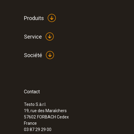
Produits
Service
Société
Contact
:
0572 1901
testo 190-T1 - Enregistreur de tempéra
avec courte sonde rigide
Testo S.à.r.l.
19, rue des Maraîchers
57602
FORBACH Cedex
France
03 87 29 29 00