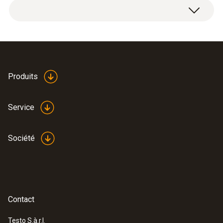
Avec l'étui de transport en cuir, vous
transportez votre appareil, sonde et pile de
rechange en toute sécurité.
Produits
Service
Société
Contact
Testo S.à.r.l.