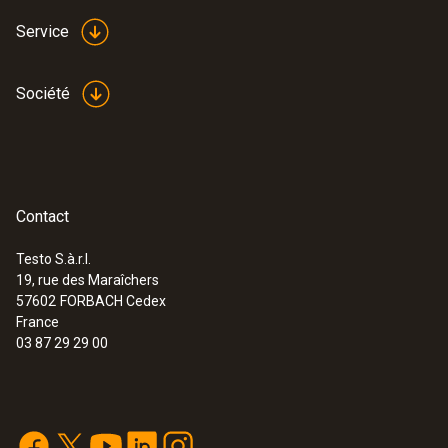
Service
Société
Contact
Testo S.à.r.l.
19, rue des Maraîchers
:
0572 2165
57602
FORBACH Cedex
Sonde d’humidité / de température
France
filaire (numérique)
03 87 29 29 00