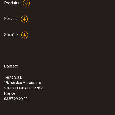
Produits
Service
Société
Contact
Testo S.à.r.l.
19, rue des Maraîchers
:
0555 6621
57602
FORBACH Cedex
testo 6621 - Transmetteur de
France
température et d'humidité
03 87 29 29 00
243,00 €
291,60 €