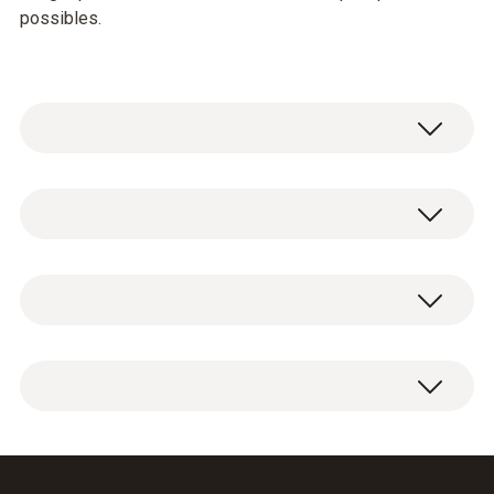
possibles.
Pour garantir des résultats de mesure
corrects, il faut une taille minimale de la sortie
de 610 x 610 mm.
Hotte de rechange et étui.