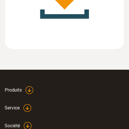
Mode d'emploi testo
(
1.5 MB
)
:
0560 8717
IRSoft
testo 871s Kit de diagnostic des
bâtiments - Caméra thermique
testo 871s avec sonde d’humidité
Bluetooth testo 605i
2 626,00 €
3 151,20 €
Produits
Service
Société