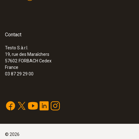
Contact
:
0560 8726
testo 872s Kit de diagnostic des
bâtiments - Caméra thermique
Testo S.à.r.l.
testo 872s avec sonde d’humidité
19, rue des Maraîchers
Bluetooth testo 605i
57602
FORBACH Cedex
3 530,00 €
France
03 87 29 29 00
4 236,00 €
©
2026