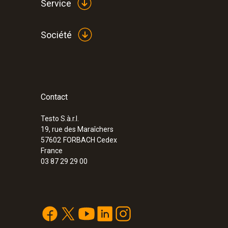
Service
Société
Contact
Testo S.à.r.l.
19, rue des Maraîchers
57602
FORBACH Cedex
France
03 87 29 29 00