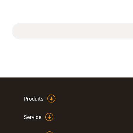
Mallette de transport pour manifolds électroniq
Produits
Service