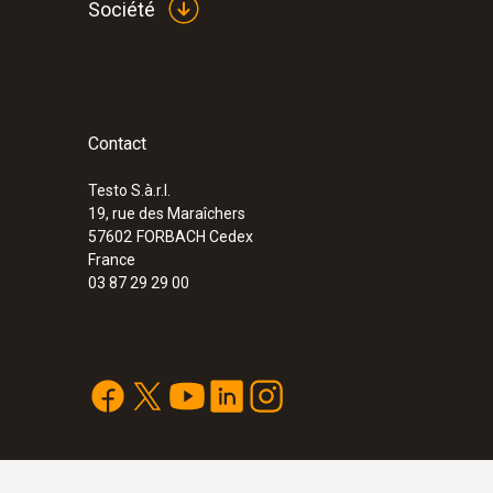
Société
Contact
Testo S.à.r.l.
19, rue des Maraîchers
57602
FORBACH Cedex
France
03 87 29 29 00