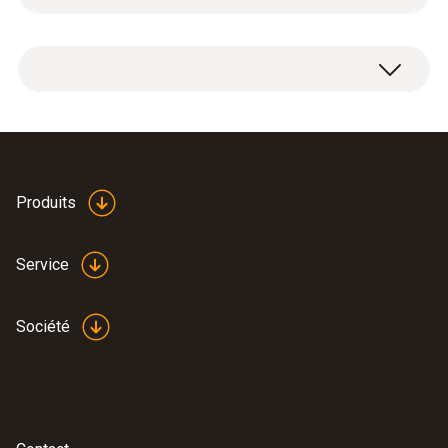
Module radio pour appareil de mesure, 915.00
MHz FSK, homologation pour USA, CA, CL.
Produits
Service
Société