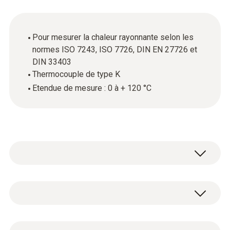
Pour mesurer la chaleur rayonnante selon les
normes ISO 7243, ISO 7726, DIN EN 27726 et
DIN 33403
Thermocouple de type K
Etendue de mesure : 0 à + 120 °C
Le bien-être thermique est un facteur décisif
pour les performances physiques et
mentales d’une personne – et doit être
Température - TC de type K (NiCr-Ni)
garantie en particulier sur le poste de travail