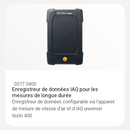
Poids
385 g
:
0563 4800
Dimensions
testo 480 - Anémomètre multifonction
250 x 150 x 150 mm
Longueur de câble
1,4 m
:
0577 0400
Enregistreur de données IAQ pour les
Facteur d’émission
mesures de longue durée
Enregistreur de données configurable via l’appareil
0,95
de mesure de vitesse d’air et d’IAQ universel
testo 400
Diamètre de la tête de sonde