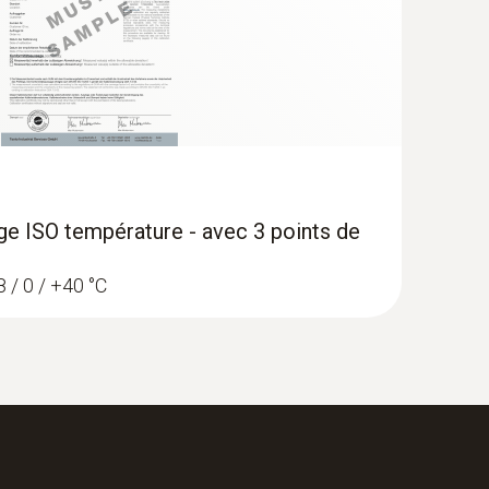
age ISO température - avec 3 points de
8 / 0 / +40 °C
 Vide avec jeu de flexibles - Manifold
igent avec sondes de température et de
de 4 flexibles