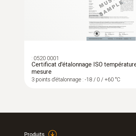
:
0520 0001
Certificat d'étalonnage ISO température
mesure
3 points d’étalonnage : -18 / 0 / +60 °C
:
0572 1765
testo 176 H1 - Enregistreur de données
et l'humidité
Produits