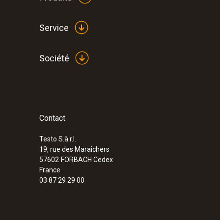
558,00 €
669,60 €
Service
Société
Contact
Testo S.à.r.l.
19, rue des Maraîchers
57602
FORBACH Cedex
France
03 87 29 29 00
:
0560 7207
testo 720 - Thermomètre à sonde inter