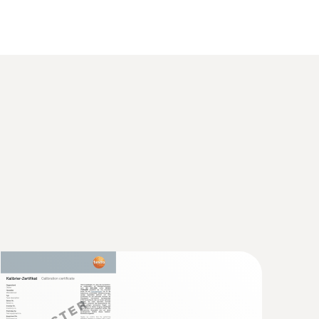
150°C ou +140°C (2 minutes)
egistreur de données de température