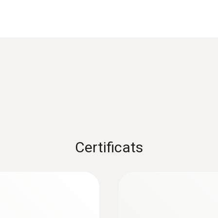
±0,2 °C (-25 à +80 °C)
Temps de réponse
60 s
2) Mesure de longue durée à +125°C, de courte durée à +
Poids
Certificats
104 g
Dimensions
:
0572 1752
1250 mm
changeable
testo 175 T2 - Enr
212,00 €