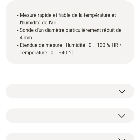
Mesure rapide et fiable de la température et
l'humidité de l'air
Sonde d'un diamètre particulièrement réduit de
4 mm
Etendue de mesure : Humidité : 0 ... 100 % HR /
Température : 0 ... +40 °C
Cette fine sonde d'humidité / de température
convient pour la mesure de la température et
de l'humidité relative dans les stocks et
Température - CTN
salles de travail. Son diamètre