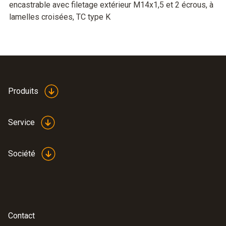
encastrable avec filetage extérieur M14x1,5 et 2 écrous, à
lamelles croisées, TC type K
Produits
Service
Société
Contact