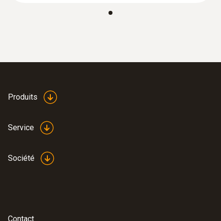
Indice de protection
IP 20
Canaux
2 interne
Produits
Couleur du produit
Service
blanc
Société
Normes
HACCP International
Cadence de mesure
Contact