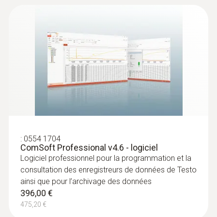
Données techniques générales
détaillée des valeurs de température et
d’humidité
Poids
Attention :
Avant la mise en service de
l’enregistreur de données USB, veuillez
35 g
télécharger la version actuelle du logiciel.
Dimensions
60 x 38 x 18,5 mm
Température de service
:
0554 1704
ComSoft Professional v4.6 - logiciel
-20 à +70 °C
Logiciel professionnel pour la programmation et la
consultation des enregistreurs de données de Testo
ainsi que pour l’archivage des données
Matériau du produit / du boîtier
396,00 €
Plastique
475,20 €