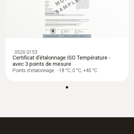
Canaux
1 interne
Couleur du produit
Noir
:
0520 0153
Certificat d'étalonnage ISO Température -
Normes
avec 3 points de mesure
Points d'étalonnage : -18 °C, 0 °C, +40 °C
EN 12830
Cadence de mesure
1 min - 24 h
Autonomie