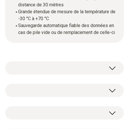
distance de 30 mètres
Grande étendue de mesure de la température de
-30 °C à +70 °C
Sauvegarde automatique fiable des données en
cas de pile vide ou de remplacement de celle-ci
Le mini-enregistreur de données testo 174 T
BT convient de manière idéale à la mise en
service, au contrôle et à la maintenance
Température - CTN
efficaces de tous les systèmes CVC-R, ainsi
qu’au diagnostic d’erreurs et à la surveillance
du climat intérieur confortables. Il mesure la
Étendue de mesure