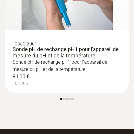
- Il est robuste, étanche avec un TOP SAFE
nettoyable au lave vaisselle afin de répondre
aux exigencies de l’industrie
pharmaceutiques
:
0650 2061
Sonde pH de rechange pH1 pour l’appareil de
- La sonde de temperature est combine à
mesure du pH et de la température
l’electrode pH
Sonde pH de rechange pH1 pour l’appareil de
mesure du pH et de la température
- Electrolyte à gel sans maintenance
91,00 €
- Calibration possible en 1, 2 ou 3 points
109,20 €