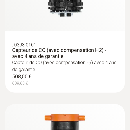
:
0393 0101
Capteur de CO (avec compensation H2) -
:
0600 9740
avec 4 ans de garantie
Sonde de gaz de fumée de base
Capteur de CO (avec compensation H
) avec 4 ans
compacte, 180 mm, Ø 6 mm, Tmax. 500
2
de garantie
°C
508,00 €
Circuit de combustion et voie
thermométrique avec fermeture à
609,60 €
baïonnette pour le raccordement à l'appareil
221,00 €
265,20 €