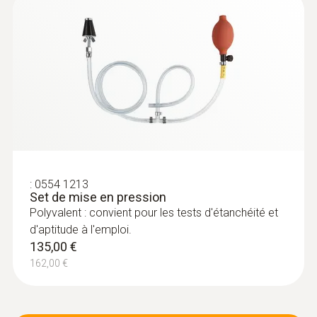
:
0600 9762
Sonde de combustion modulaire,
180 mm, Ø 6 mm, Tmax 500 °C
Remplacement aisé du tube de sonde grâce
:
0554 1213
au système de changement rapide à
Set de mise en pression
encliqueter
Polyvalent : convient pour les tests d'étanchéité et
d'aptitude à l'emploi.
135,00 €
162,00 €