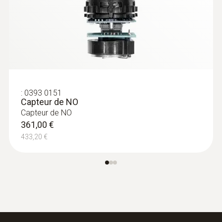
:
0393 0151
Capteur de NO
Sondes de température
Capteur de NO
361,00 €
433,20 €