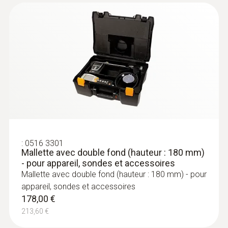
Sonde de gaz de fumée modulaire, 180
mm, Ø 8 mm, Tmax. 500 °C,
homologuée par la TÜV
Remplacement aisé du tube de sonde grâce
à un système de changement rapide à
encliqueter
341,00 €
409,20 €
:
0516 3301
Mallette avec double fond (hauteur : 180 mm)
- pour appareil, sondes et accessoires
Mallette avec double fond (hauteur : 180 mm) - pour
appareil, sondes et accessoires
178,00 €
213,60 €