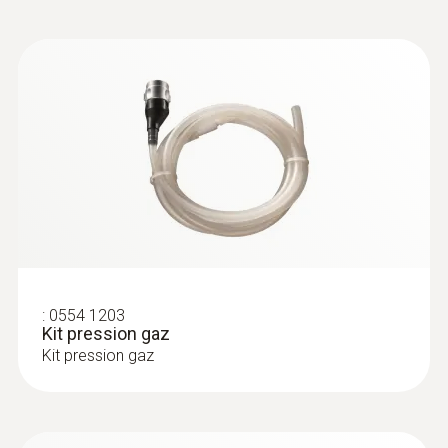
:
0600 9761
Sonde de gaz de fumée modulaire, 300
mm, Ø 8 mm, Tmax. 500 °C,
homologuée par la TÜV - 300 mm, Ø 8
mm, Tmax. 500 °C, homologuée par la
TÜV
Remplacement aisé du tube de sonde grâce
à un système de changement rapide à
encliqueter
349,00 €
418,80 €
:
0554 1203
Kit pression gaz
Kit pression gaz