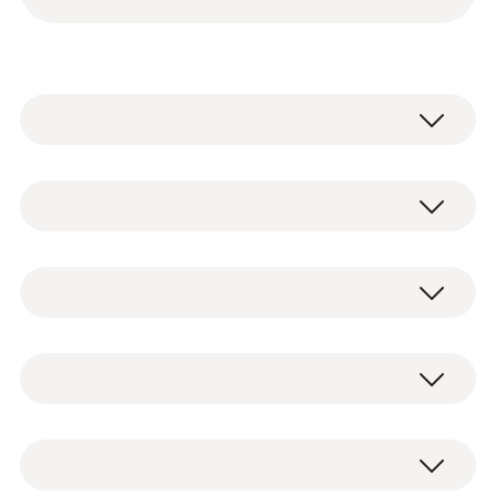
Sonde de gaz de fumée de base
compacte, 180 mm, Ø 6 mm, Tmax. 500
Analyseur de combustion testo 300 avec
°C
capteurs O
et CO jusqu’à 15 000 ppm
2
0600 9740
(0633 3002 70)
Données techniques générales
Bloc d'alimentation USB, avec câble (0554
1106)