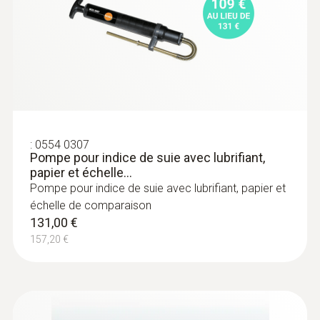
:
0600 9765
12.7.31.20326,
testo 300
Set combustible solide avec canne,
43.94 MB
)
adaptateur)
Idéal pour les mesures précises avec des
combustibles solides
566,00 €
679,20 €
:
0554 0307
Pompe pour indice de suie avec lubrifiant,
papier et échelle...
Pompe pour indice de suie avec lubrifiant, papier et
échelle de comparaison
131,00 €
Sondes de CO ambiant
157,20 €