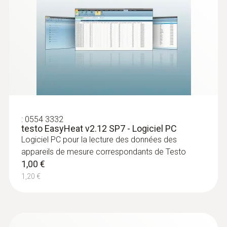
:
0632 1272
:
0554 3332
Sonde de mesure - de CO ambiant pour
testo EasyHeat v2.12 SP7 - Logiciel PC
testo 300 ou 440
Logiciel PC pour la lecture des données des
Sonde à raccorder sur testo 300 ou testo
appareils de mesure correspondants de Testo
440
1,00 €
389,00 €
1,20 €
466,80 €