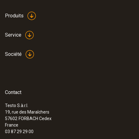
Produits
:
0615 5505
Service
Sonde à pince avec capteur de
température CTN - pour les mesures
sur les tuyaux (Ø 6-35 mm)
Société
Étendue de mesure de -40 à +125 °C
58,00 €
69,60 €
Contact
Testo S.à.r.l.
19, rue des Maraîchers
57602
FORBACH Cedex
France
03 87 29 29 00