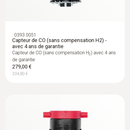
:
0393 0051
Capteur de CO (sans compensation H2) -
avec 4 ans de garantie
Capteur de CO (sans compensation H
) avec 4 ans
2
de garantie
:
0600 9770
279,00 €
Sonde de combustion flexible
Pour les mesures de combustion sur les
334,80 €
brûleurs des installations de chauffage