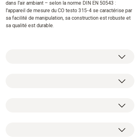
dans l'air ambiant – selon la norme DIN EN 50543 :
l'appareil de mesure du CO testo 315-4 se caractérise par
sa facilité de manipulation, sa construction est robuste et
sa qualité est durable.
Le monoxyde de carbone (CO) est un gaz
incolore, inodore, insipide, mais aussi toxique.
Il est produit, entre autres, en cas de
Données techniques générales
combustion incomplète de matières
contenant du carbone (fioul, gaz,
combustibles solides, etc.). C'est pourquoi il
Humidité de fonctionnement
Appareil de mesure de CO pour mesures
est nécessaire de procéder à un contrôle
0 à 95 %HR
ambiantes testo 315-4 avec bloc
régulier de la teneur en CO sur les lieux de