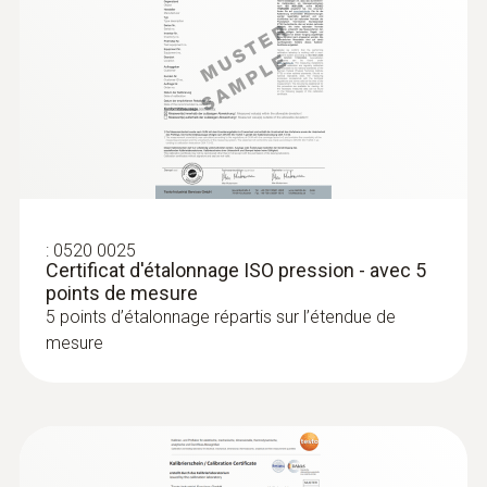
:
0632 1550
Tête de sonde de CO₂ avec capteur
d'humidité et de température
Intuitif : détermination simultanée de la
concentration en CO₂, de l’humidité de l’air et
de la température de l’air à l’intérieur, mesure
de longue durée comprise
482,00 €
:
0520 0025
Certificat d'étalonnage ISO pression - avec 5
578,40 €
points de mesure
5 points d’étalonnage répartis sur l’étendue de
mesure