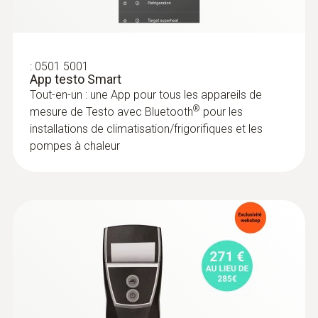
Indice de protection
:
0501 5001
IP 20
App testo Smart
Tout-en-un : une App pour tous les appareils de
®
Longueur de la sonde
mesure de Testo avec Bluetooth
pour les
installations de climatisation/frigorifiques et les
329 mm
pompes à chaleur
Autonomie
60 h
Type de pile
3x AA