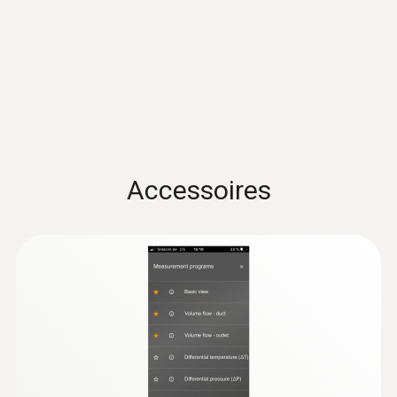
EU declaration of
135 x 60 x 28 mm
(
31.17 KB
)
conformity testo 416
Température de service
Mode d‘emploi testo 416
(
1.13 MB
)
-10 à +50 °C
Sonde: -10 à +70 °C
Quickstart testo 416
(
1.9 MB
)
Matériau du produit / du boîtier
Accessoires
ABS + PC / TPE
Longueur de câble
1,5 m
Diamètre du tube de sonde
16 mm