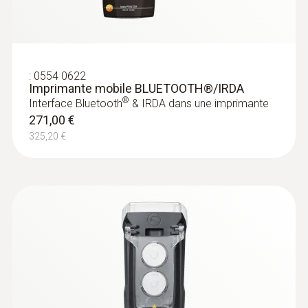
Température de stockage
-10 à +50 °C
:
0554 0622
Imprimante mobile BLUETOOTH®/IRDA
®
Interface Bluetooth
& IRDA dans une imprimante
271,00 €
325,20 €