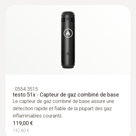
Mode d’emploi testo 513
(
757.4 KB
)
1 ppm à 1,0 %vol C₃H₈
Quickstart testo 513
(
1.9 MB
)
Résolution
1 ppm / 0,1 %vol (> 999 ppm)
Butane (C₄H₁₀)
:
0554 3515
Étendue de mesure
testo 51x - Capteur de gaz combiné de base
Le capteur de gaz combiné de base assure une
1 ppm à 1,0 %vol C₄H₁₀
détection rapide et fiable de la plupart des gaz
inflammables courants.
Résolution
119,00 €
142,80 €
1 ppm / 0,1 %vol (> 999 ppm)